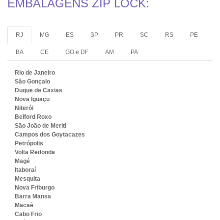
EMBALAGENS ZIP LOCK:
RJ
MG
ES
SP
PR
SC
RS
PE
BA
CE
GO e DF
AM
PA
Rio de Janeiro
São Gonçalo
Duque de Caxias
Nova Iguaçu
Niterói
Belford Roxo
São João de Meriti
Campos dos Goytacazes
Petrópolis
Volta Redonda
Magé
Itaboraí
Mesquita
Nova Friburgo
Barra Mansa
Macaé
Cabo Frio