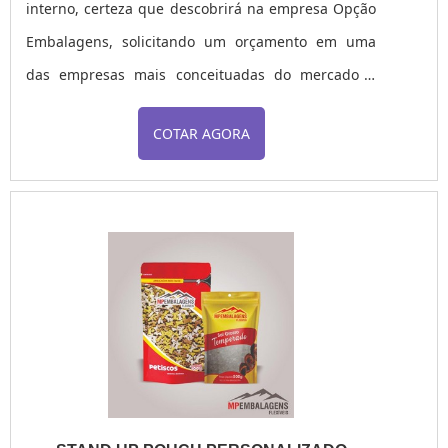
interno, certeza que descobrirá na empresa Opção
Embalagens, solicitando um orçamento em uma
das empresas mais conceituadas do mercado e
conhecendo opções que unem qualidade e custo
COTAR AGORA
benefício. UM POUCO MAIS SOBRE O ENVELOPE
COM PLÁSTICO BOLHA INTERNO Há muitas
maneiras eficientes de demonstrar competência e
excelência em uma área de atuação. A Opção
Embalagens canaliza seus recursos em prod...