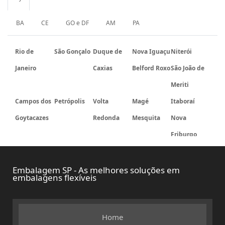
BA
CE
GO e DF
AM
PA
Rio de
São Gonçalo
Duque de
Nova Iguaçu
Niterói
Janeiro
Caxias
Belford Roxo
São João de
Meriti
Campos dos
Petrópolis
Volta
Magé
Itaboraí
Goytacazes
Redonda
Mesquita
Nova
Friburgo
Barra Mansa
Macaé
Cabo Frio
Nilópolis
Teresópolis
Resende
Embalagem SP - As melhores soluções em
embalagens flexíveis
Home