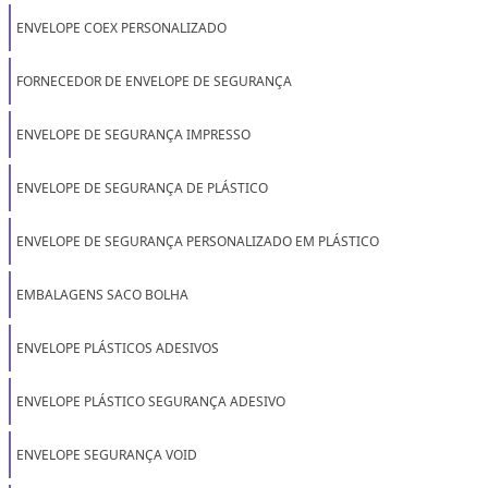
empresa possuir escritório de alta qualidade onde
ENVELOPE COEX PERSONALIZADO
são realizadas as atividades e mais de 20 anos de
FORNECEDOR DE ENVELOPE DE SEGURANÇA
experiência no segmento. Tudo isso, somado a uma
equipe com colaboradores proativos e especialistas
ENVELOPE DE SEGURANÇA IMPRESSO
dedicados, garante uma entrega de excelência de
ENVELOPE DE SEGURANÇA DE PLÁSTICO
ponta a ponta. Saiba mais informações solicitando
um orçamento sem compromisso! .
ENVELOPE DE SEGURANÇA PERSONALIZADO EM PLÁSTICO
EMBALAGENS SACO BOLHA
ENVELOPE PLÁSTICOS ADESIVOS
ENVELOPE PLÁSTICO SEGURANÇA ADESIVO
ENVELOPE SEGURANÇA VOID