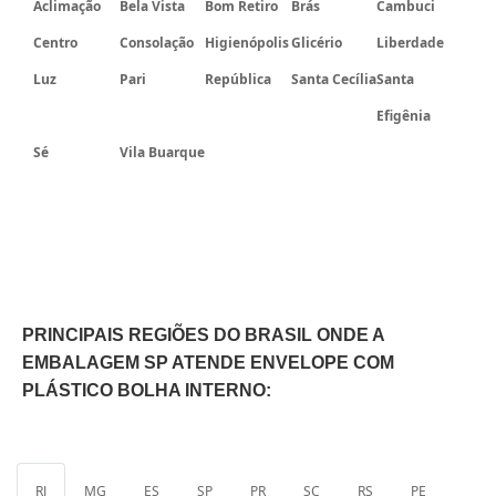
Aclimação
Bela Vista
Bom Retiro
Brás
Cambuci
Centro
Consolação
Higienópolis
Glicério
Liberdade
Luz
Pari
República
Santa Cecília
Santa
Efigênia
Sé
Vila Buarque
PRINCIPAIS REGIÕES DO BRASIL ONDE A
EMBALAGEM SP ATENDE ENVELOPE COM
PLÁSTICO BOLHA INTERNO:
RJ
MG
ES
SP
PR
SC
RS
PE