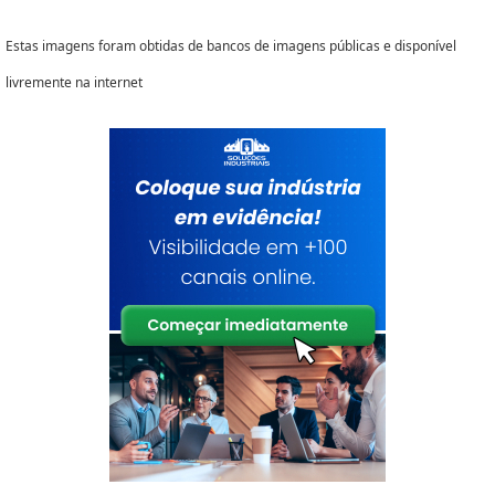
tem em seu escopo envelope de segurança
Estas imagens foram obtidas de bancos de imagens públicas e disponível
coextrusados e saco manta de Polietileno
livremente na internet
Expandido (PE), oferecendo sempre a melhor opção
para o cliente final.Discorrendo ainda sobre o
envelope plástico de segurança com bolha interno,
sempre deve-se buscar uma empresa que tenha
produtos e serviços com ótima qualidade e
assertividade, pequenos detalhes, mas de grande
valia para saber a procedência e seriedade da
empresa.Existem muitas formas diferentes de
demonstrar conhecimento e autoridade em uma
área de atuação. Os motivos pelos quais a Opção
Embalagens é ideal quando buscar por envelope