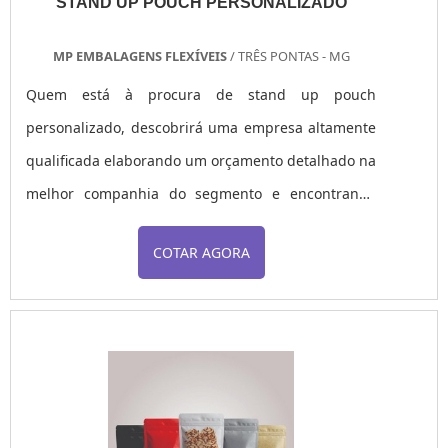
STAND UP POUCH PERSONALIZADO
MP EMBALAGENS FLEXÍVEIS
/ TRÊS PONTAS - MG
Quem está à procura de stand up pouch
personalizado, descobrirá uma empresa altamente
qualificada elaborando um orçamento detalhado na
melhor companhia do segmento e encontrando
sofisticação e preço justo em um só lugar.Quando a
COTAR AGORA
busca é por stand up pouch personalizado, na MP
Embalagens Flexíveis o cliente poderá contar com
proteção e com as melhores soluções para
embalagens plásticas.MAIS DETALHES SOBRE
STAND UP POUCH PERSONALIZADOA MP
Embalagens Flexíveis foca sua energia em produzir