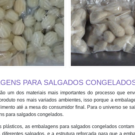
LAGENS PARA SALGADOS CONGELADO
ão um dos materiais mais importantes do processo que env
produto nos mais variados ambientes, isso porque a embalag
alimento até a mesa do consumidor final. Para o universo se s
ns para salgados congelados.
ros plásticos, as embalagens para salgados congelados conta
s diferentes salgados, e a estrutura reforçada para que a em