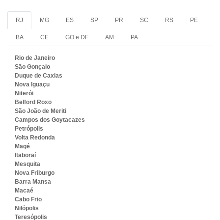
RJ
MG
ES
SP
PR
SC
RS
PE
BA
CE
GO e DF
AM
PA
Rio de Janeiro
São Gonçalo
Duque de Caxias
Nova Iguaçu
Niterói
Belford Roxo
São João de Meriti
Campos dos Goytacazes
Petrópolis
Volta Redonda
Magé
Itaboraí
Mesquita
Nova Friburgo
Barra Mansa
Macaé
Cabo Frio
Nilópolis
Teresópolis